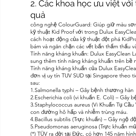
2. Các khoa học ưu việt với
quả
công nghệ ColourGuard: Giúp giữ màu sơn 
kỹ thuật Kid Proof với trong Dulux EasyCle
cách hoạt động của kỹ thuật đột phá KidPr
bám và ngăn chặn các vết bẩn thẩm thấu v
Tính năng kháng khuẩn: Dulux EasyClean L
sung thêm tính năng kháng khuẩn trên bề
Tính năng kháng khuẩn của Dulux EasyClea
đơn vị uy tín TUV SUD tại Singapore theo t
sau:
1.Salmonella typhi – Gây bệnh thương hàn
2.Escherichia coli (vi khuẩn E. Coli) – Gây
3.Staphylococcus aureus (Vi Khuẩn Tụ Cầu 
con đường hô hấp và nhiễm trùng máu.
4.Bacillus subtilis (Trực khuẩn) – Gây ngộ 
5.Pseudomonas aeruginosa (Trực khuẩn mủ 
(*) TÜV ra đời tại Đức, có hơn 145 năm hìn