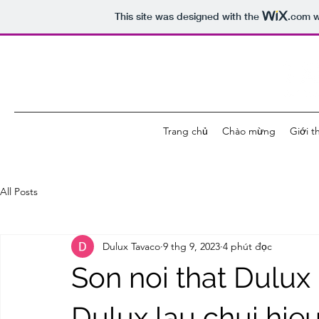
This site was designed with the
.com
w
Trang chủ
Chào mừng
Giới t
All Posts
Dulux Tavaco
9 thg 9, 2023
4 phút đọc
Son noi that Dulux
Dulux lau chui hie