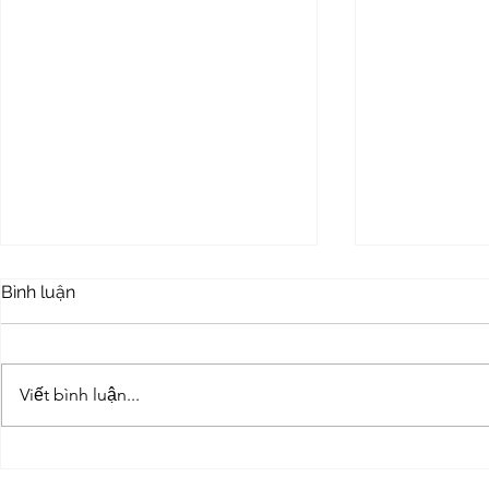
Bình luận
Viết bình luận...
Son lot chong kiem ngoai
Son ngoai t
that Dulux Weathershield
Dulux Weat