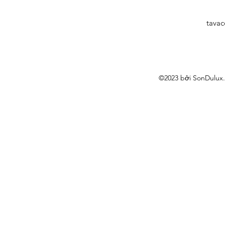
Powersealer Z060
Protect 5L
tava
©2023 bởi SonDulux